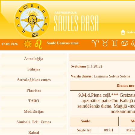
Galve
Saule Lauvas zīmē
07.08.2026
Astroloģija
Svētdiena
(1.1.2012)
Stihijas
Vārda dienas:
Laimnesis Solvita Solvija
Astroloģiskās zīmes
Dienas mot
Planētas
9.M.d.Piena ceļš.*** Greizais 
apzināties patiesību.Baltajā
TARO
saindēšanās diena. Maģijā -mo
noskaudumu a
Meditācijas
Saule
Mē
Simboli. Tēli. Zīmes
Saule lec
09:01
Mēne
Raksti