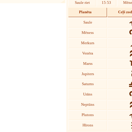
Saule riet
15:53
Mēnes
Planēta
Ceļš zo
Saule
Mēness
Merkurs
Venēra
Marss
Jupiters
Saturns
Urāns
Neptūns
Plutons
Hīrons