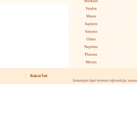
Merkurs
Venēra
Marss
Jupiters
Saturns
Urāns
Neptūns
Plutons
Hīrons
Raksti Šeit
Izmantojot lapā ievietoto informāciju, atsau