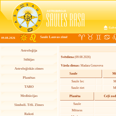
Galve
Saule Lauvas zīmē
09.08.2026
Astroloģija
Svētdiena
(09.08.2026)
Stihijas
Vārda dienas:
Madara Genoveva
Astroloģiskās zīmes
Saule
Mē
Planētas
Saule lec
M
TARO
Saule riet
M
Meditācijas
Planēta
Ceļš zo
Saule
Simboli. Tēli. Zīmes
Mēness
Raksti