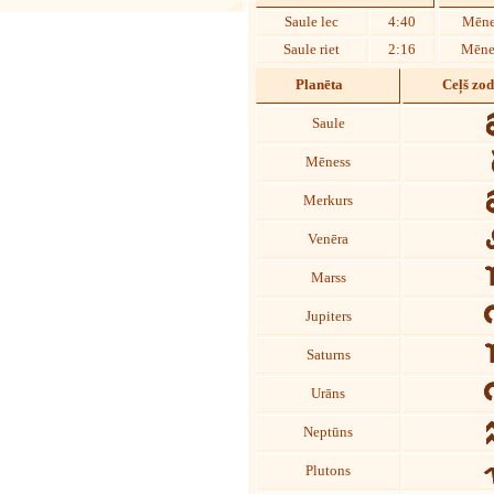
Saule lec
4:40
Mēne
Saule riet
2:16
Mēnes
Planēta
Ceļš zo
Saule
Mēness
Merkurs
Venēra
Marss
Jupiters
Saturns
Urāns
Neptūns
Plutons