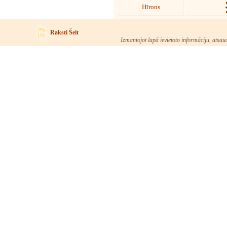
Hīrons
Raksti Šeit
Izmantojot lapā ievietoto informāciju, atsau