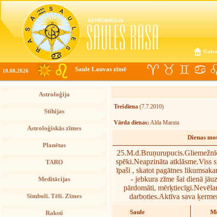
Galve
Saule Lauvas zīmē
10.08.2026
Astroloģija
Trešdiena
(7.7.2010)
Stihijas
Vārda dienas:
Alda Maruta
Astroloģiskās zīmes
Dienas mot
Planētas
25.M.d.Bruņurupucis.Gliemežnīc
spēki.Neapzināta atklāsme.Viss sp
TARO
īpaši , skatot pagātnes likumsaka
- jebkura zīme šai dienā jāu
Meditācijas
pārdomāti, mērķtiecīgi.Nevēlam
darboties.Aktīva sava ķermeņa
Simboli. Tēli. Zīmes
Saule
Mē
Raksti