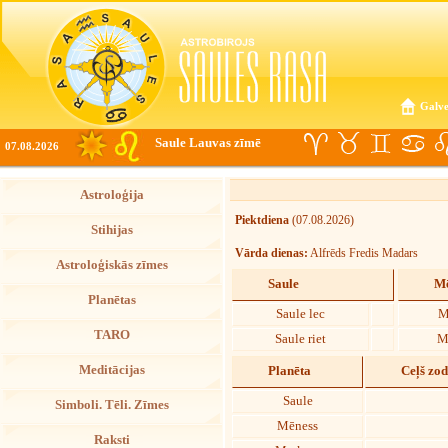
Galve
Saule Lauvas zīmē
07.08.2026
Astroloģija
Piektdiena
(07.08.2026)
Stihijas
Vārda dienas:
Alfrēds Fredis Madars
Astroloģiskās zīmes
Saule
Mē
Planētas
Saule lec
M
TARO
Saule riet
M
Meditācijas
Planēta
Ceļš zo
Saule
Simboli. Tēli. Zīmes
Mēness
Raksti