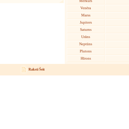
Merkurs
Venēra
Marss
Jupiters
Saturns
Urāns
Neptūns
Plutons
Hīrons
Raksti Šeit