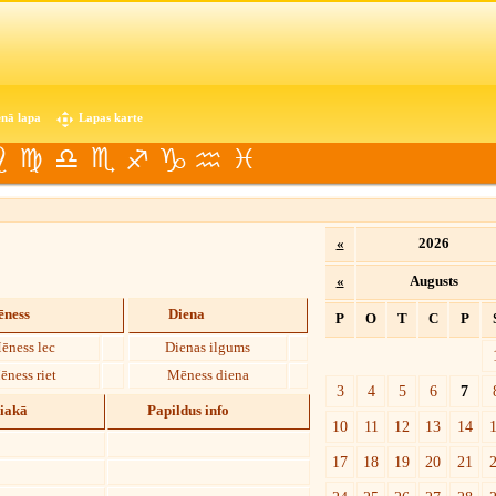
nā lapa
Lapas karte
«
2026
«
Augusts
ness
Diena
P
O
T
C
P
ēness lec
Dienas ilgums
ēness riet
Mēness diena
3
4
5
6
7
diakā
Papildus info
10
11
12
13
14
17
18
19
20
21