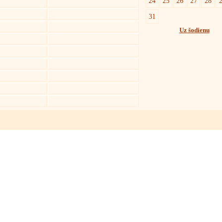
24
25
26
27
28
31
Uz šodienu