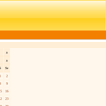
»
»
S
Sv
1
2
8
9
15
16
22
23