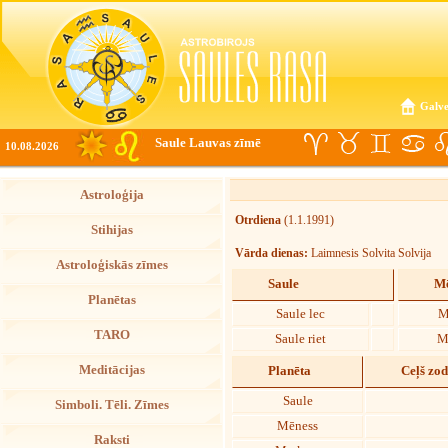
Galve
Saule Lauvas zīmē
10.08.2026
Astroloģija
Otrdiena
(1.1.1991)
Stihijas
Vārda dienas:
Laimnesis Solvita Solvija
Astroloģiskās zīmes
Saule
Mē
Planētas
Saule lec
M
TARO
Saule riet
M
Meditācijas
Planēta
Ceļš zo
Saule
Simboli. Tēli. Zīmes
Mēness
Raksti