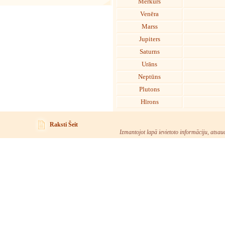
Merkurs
Venēra
Marss
Jupiters
Saturns
Urāns
Neptūns
Plutons
Hīrons
Raksti Šeit
Izmantojot lapā ievietoto informāciju, atsau