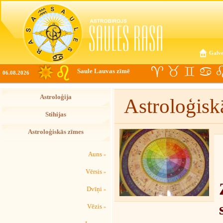
Galve
Saule Lauvas zīmē
06.08.2026
Astroloģija
Astroloģisk
Stihijas
Astroloģiskās zīmes
Auns
»
Vērsis
»
Dvīņi
»
Vēzis
»