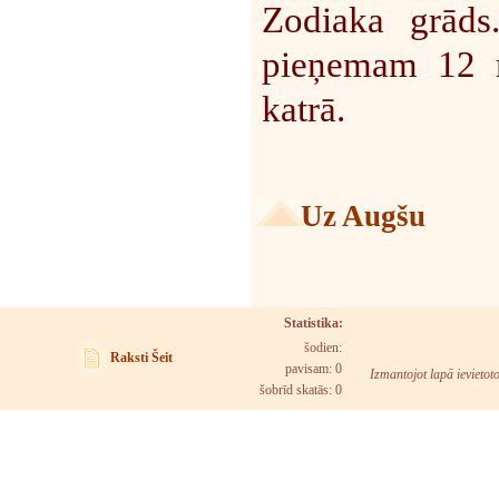
Zodiaka grāds
pieņemam 12 r
katrā.
Uz Augšu
Statistika:
šodien:
Raksti Šeit
pavisam: 0
Izmantojot lapā ievietot
šobrīd skatās:
0