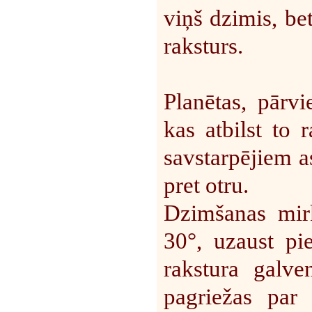
viņš dzimis, be
raksturs.
Planētas, pārv
kas atbilst to 
savstarpējiem a
pret otru.
Dzimšanas mirk
30°, uzaust pi
rakstura galv
pagriežas par 