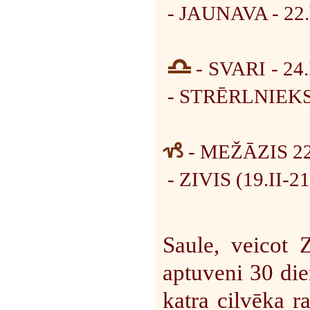
- JAUNAVA - 22.
- SVARI - 24
- STRĒRLNIEKS 
- MEŽĀZIS
2
- ZIVIS (19.II-21.
Saule, veicot 
aptuveni 30 die
katra cilvēka r