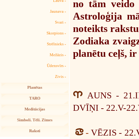
no tām veido 3
Lauva
»
Jaunava
»
Astroloģija mā
Svari
»
noteikts rakstu
Skorpions
»
Zodiaka zvaigz
Strēlnieks
»
planētu ceļš, ir
Mežāzis
»
Ūdensvīrs
»
Zivis
»
Planētas
AUNS - 21.
TARO
DVĪŅI -
22.V-22
Meditācijas
Simboli. Tēli. Zīmes
-
VĒZIS - 22.
Raksti