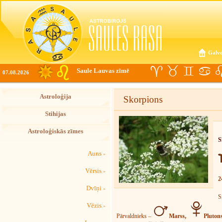
Galve
Saule Lauvas zīmē
07.08.2026
Astroloģija
Skorpions
Stihijas
Astroloģiskās zīmes
S
Auns
»
Vērsis
»
2
Dvīņi
»
S
Vēzis
»
Pārvaldnieks –
Marss,
Pluton