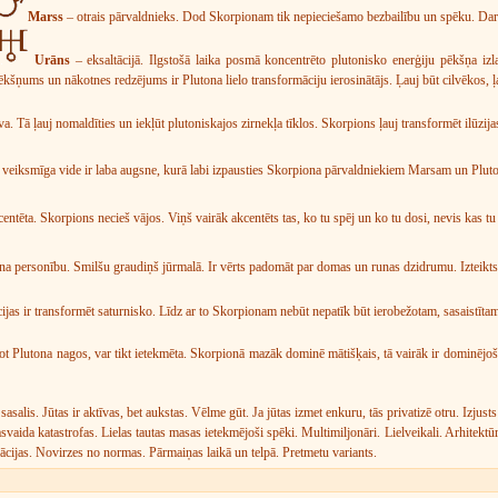
Marss
– otrais pārvaldnieks. Dod Skorpionam tik nepieciešamo bezbailību un spēku. Dar
Urāns
– eksaltācijā. Ilgstošā laika posmā koncentrēto plutonisko enerģiju pēkšņa i
ēkšņums un nākotnes redzējums ir Plutona lielo transformāciju ierosinātājs. Ļauj būt cilvēkos,
. Tā ļauj nomaldīties un iekļūt plutoniskajos zirnekļa tīklos. Skorpions ļauj transformēt ilūzija
n veiksmīga vide ir laba augsne, kurā labi izpausties Skorpiona pārvaldniekiem Marsam un Plut
centēta. Skorpions necieš vājos. Viņš vairāk akcentēts tas, ko tu spēj un ko tu dosi, nevis kas 
na personību. Smilšu graudiņš jūrmalā. Ir vērts padomāt par domas un runas dzidrumu. Izteikts
jas ir transformēt saturnisko. Līdz ar to Skorpionam nebūt nepatīk būt ierobežotam, sasaistīta
tot Plutona nagos, var tikt ietekmēta. Skorpionā mazāk dominē mātišķais, tā vairāk ir dominējo
 sasalis. Jūtas ir aktīvas, bet aukstas. Vēlme gūt. Ja jūtas izmet enkuru, tās privatizē otru. Izjus
svaida katastrofas. Lielas tautas masas ietekmējoši spēki. Multimiljonāri. Lielveikali. Arhitektūr
ācijas. Novirzes no normas. Pārmaiņas laikā un telpā. Pretmetu variants.