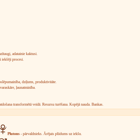
zītaugi, adatainie kaktusi.
i iekšēji procesi.
oslēpumainība, dziļums, produktivitāte.
, varaskāre, ļaunatminība.
 atdošana transformētā veidā. Resursu turēšana. Kopējā nauda. Bankas.
Plutons
- pārvaldnieks. Ārējais plūdums uz iekšu.