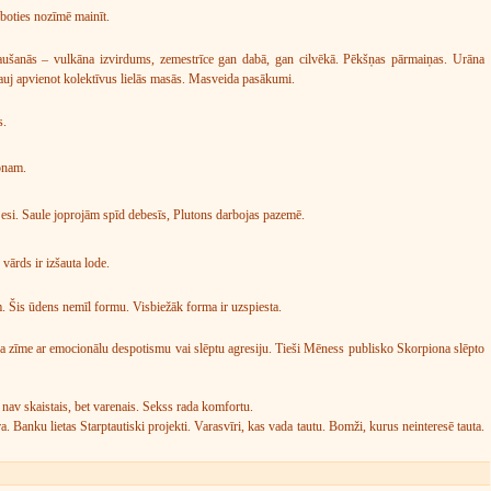
boties nozīmē mainīt.
zlaušanās – vulkāna izvirdums, zemestrīce gan dabā, gan cilvēkā. Pēkšņas pārmaiņas. Urāna
 ļauj apvienot kolektīvus lielās masās. Masveida pasākumi.
s.
onam.
tu esi. Saule joprojām spīd debesīs, Plutons darbojas pazemē.
 vārds ir izšauta lode.
m. Šis ūdens nemīl formu. Visbiežāk forma ir uzspiesta.
ša zīme ar emocionālu despotismu vai slēptu agresiju. Tieši Mēness publisko Skorpiona slēpto
ts nav skaistais, bet varenais. Sekss rada komfortu.
a. Banku lietas Starptautiski projekti. Varasvīri, kas vada tautu. Bomži, kurus neinteresē tauta.