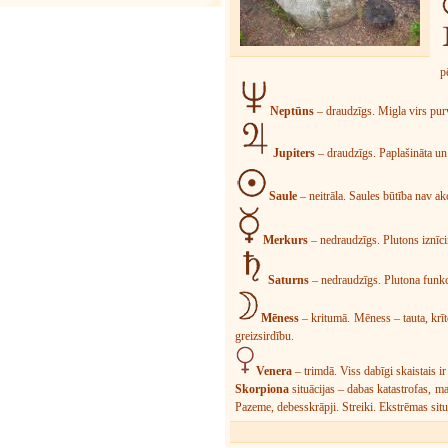
p
Neptūns
– draudzīgs. Migla virs purva
Jupiters
– draudzīgs. Paplašināta u
Saule
– neitrāla. Saules būtība nav ak
Merkurs
– nedraudzīgs. Plutons iznīci
Saturns
– nedraudzīgs. Plutona funkci
Mēness
– kritumā. Mēness – tauta, krī
greizsirdību.
Venera
– trimdā. Viss dabīgi skaistais ir
Skorpiona
situācijas – dabas katastrofas, ma
Pazeme, debesskrāpji. Streiki. Ekstrēmas situ