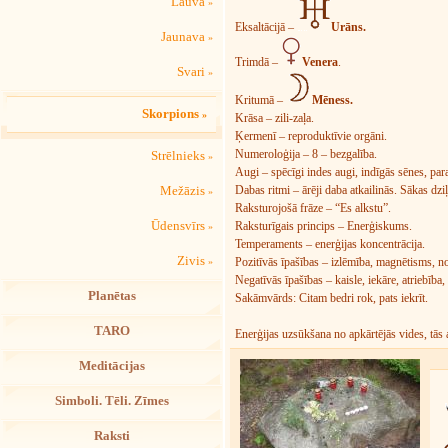
Lauva
»
Eksaltācijā –
Urāns.
Jaunava
»
Trimdā –
Venera
.
Svari
»
Kritumā –
Mēness.
Skorpions
»
Krāsa – zili-zaļa.
Ķermenī – reproduktīvie orgāni.
Numeroloģija – 8 – bezgalība.
Strēlnieks
»
Augi – spēcīgi indes augi, indīgās sēnes, para
Dabas ritmi – ārēji daba atkailinās. Sākas dziļ
Mežāzis
»
Raksturojošā frāze – “Es alkstu”.
Ūdensvīrs
Raksturīgais princips – Enerģiskums.
»
Temperaments – enerģijas koncentrācija.
Zivis
Pozitīvās īpašības – izlēmība, magnētisms, n
»
Negatīvās īpašības – kaisle, iekāre, atriebība
Planētas
Sakāmvārds: Citam bedri rok, pats iekrīt.
TARO
Enerģijas uzsūkšana no apkārtējās vides, tās
Meditācijas
Simboli. Tēli. Zīmes
Raksti