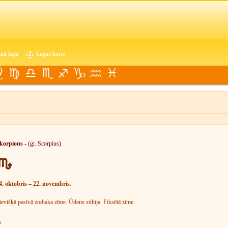
nā lapa
Lapas karte
korpions -
(gr. Scorpius)
4. oktobris – 22. novembris
.
ievišķā pasīvā zodiaka zīme. Ūdens stihija. Fiksētā zīme.
s