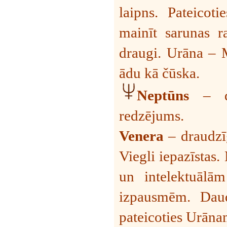
laipns. Pateico
mainīt sarunas r
draugi. Urāna – 
ādu kā čūska.
Neptūns
– d
redzējums.
Venera
– draudzī
Viegli iepazīstas
un intelektuālām
izpausmēm. Daud
pateicoties Urāna