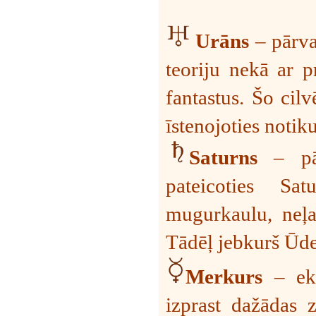
Urāns
– pārval
teoriju nekā ar p
fantastus. Šo cilv
īstenojoties noti
Saturns
– pā
pateicoties Sat
mugurkaulu, neļa
Tādēļ jebkurš Ūde
Merkurs
– eks
izprast dažādas z