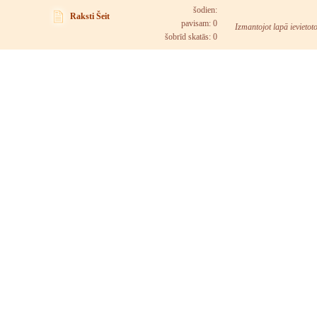
šodien:
Raksti Šeit
pavisam: 0
Izmantojot lapā ievietot
šobrīd skatās:
0