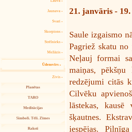
Lauva
»
21. janvāris - 19.
Jaunava
»
Svari
»
Skorpions
Saule izgaismo nā
»
Strēlnieks
»
Pagriež skatu no 
Mežāzis
»
Neļauj formai sa
Ūdensvīrs
»
maiņas, pēkšņu 
Zivis
»
redzējumi citās 
Planētas
Cilvēku apvienoš
TARO
lāstekas, kausē 
Meditācijas
šķautnes. Ekstrav
Simboli. Tēli. Zīmes
iespējas. Pilnīg
Raksti