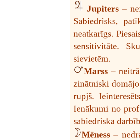
Jupiters
– nei
Sabiedrisks, pat
neatkarīgs. Piesai
sensitivitāte. S
sievietēm.
Marss
– neitrā
zinātniski domājo
rupjš. Ieinteresē
Ienākumi no profe
sabiedriska darbī
Mēness
– nedra