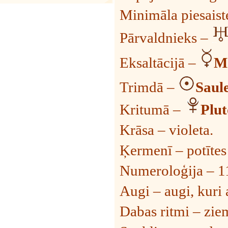
Minimāla piesaist
Pārvaldnieks –
Eksaltācijā –
M
Trimdā –
Saul
Kritumā –
Plut
Krāsa – violeta.
Ķermenī – potītes 
Numeroloģija – 11
Augi – augi, kuri 
Dabas ritmi – zie