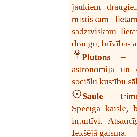
jaukiem draugie
mistiskām lietā
sadzīviskām liet
draugu, brīvības a
Plutons
– k
astronomijā un e
sociālu kustību s
Saule
– trimdā
Spēcīga kaisle, br
intuitīvi. Atsauc
Iekšējā gaisma.