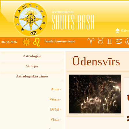
Galve
Saule Lauvas zīmē
06.08.2026
Astroloģija
Ūdensvīrs
Stihijas
Astroloģiskās zīmes
Auns
»
Vērsis
»
Dvīņi
»
Vēzis
»