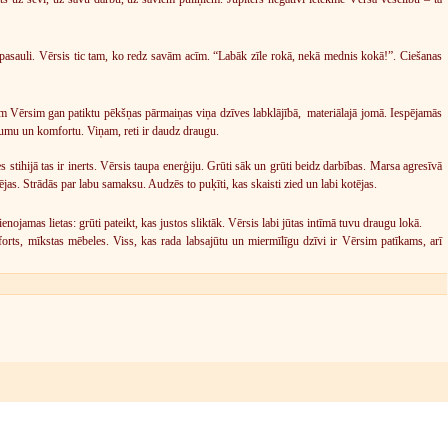
o pasauli. Vērsis tic tam, ko redz savām acīm. “Labāk zīle rokā, nekā mednis kokā!”. Ciešanas
am Vērsim gan patiktu pēkšņas pārmaiņas viņa dzīves labklājībā, materiālajā jomā. Iespējamās
abumu un komfortu. Viņam, reti ir daudz draugu.
es stihijā tas ir inerts. Vērsis taupa enerģiju. Grūti sāk un grūti beidz darbības. Marsa agresīvā
as. Strādās par labu samaksu. Audzēs to puķīti, kas skaisti zied un labi kotējas.
jamas lietas: grūti pateikt, kas justos sliktāk. Vērsis labi jūtas intīmā tuvu draugu lokā.
orts, mīkstas mēbeles. Viss, kas rada labsajūtu un miermīlīgu dzīvi ir Vērsim patīkams, arī