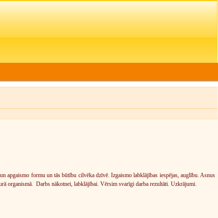
 un apgaismo formu un tās būtību cilvēka dzīvē. Izgaismo labklājības iespējas, auglību. Asnus
urā organismā. Darbs nākotnei, labklājībai. Vērsim svarīgi darba rezultāti. Uzkrājumi.