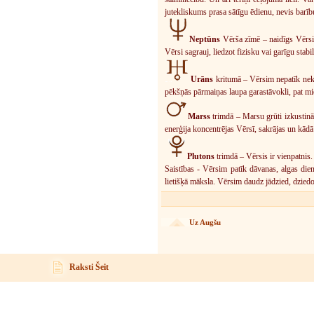
jutekliskums prasa sātīgu ēdienu, nevis barīb
Neptūns
Vērša zīmē – naidīgs Vērsim.
Vērsi sagrauj, liedzot fizisku vai garīgu stabil
Urāns
kritumā – Vērsim nepatīk neka
pēkšņās pārmaiņas laupa garastāvokli, pat mie
Marss
trimdā – Marsu grūti izkustināt
enerģija koncentrējas Vērsī, sakrājas un kādā
Plutons
trimdā – Vērsis ir vienpatnis.
Saistības - Vērsim patīk dāvanas, algas die
lietišķā māksla. Vērsim daudz jādzied, dziedo
Uz Augšu
Raksti Šeit