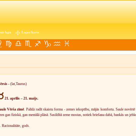
nā lapa
Lapas karte
ērsis -
(lat,Taurus)
21. aprīlis – 21. maijs.
aule Vērša zīmē
. Palīdz radīt skaistu formu - zemes iekoptību, mājās komfortu. Saule novērtē
zen gan fiziskā, gan mentālā plānā. Sasildītā zeme mostas, notiek briešana dabā, bankās un jebk
. Racionalitāte, gods.