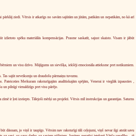
 pārklāj ziedi. Vērsis ir atkarīgs no savām sajūtām un jūtām, patikām un nepatikām, no kā arī
ūt izlietoto spēku materiālās kompensācijas. Prasme saskatīt, sajust skaisto. Visam ir jābūt
t bērniem un visu dzīvo. Mājīgums un sievišķa, iekšēji emocionāla attieksme pret notikumiem.
itīvs. Tas sajūt neveiksmju un draudošu pārmaiņu tuvumu.
 Pateicoties Merkuram raksturīgajām analītiskajām spējām, Venerai ir vieglāk izpausties ,
u un pilnīgi vienaldzīgs pret visu pārējo.
mē ir ļoti izstiepts. Tālejoši mērķi un projekti. Vērsis mīl instrukcijas un garantijas. Saturns
 būt dāsnam, jo viņš ir taupīgs. Vērsim nav raksturīgi tāli ceļojumi, viņš nevar ilgi atstāt savu
i pats uz sevi, uz savu darbu, uz saviem pūliņiem. Jupiters negatīvi ietekmē Vērša veselību – tā