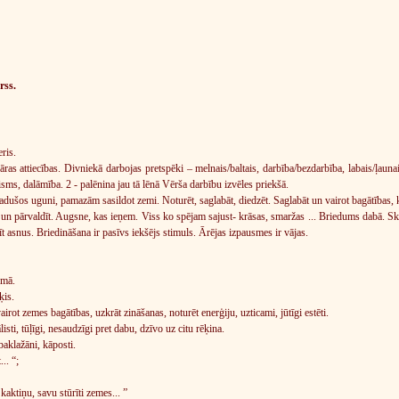
rss.
ris.
as attiecības. Divniekā darbojas pretspēki – melnais/baltais, darbība/bezdarbība, labais/ļauna
sms, dalāmība. 2 - palēnina jau tā lēnā Vērša darbību izvēles priekšā.
adušos uguni, pamazām sasildot zemi. Noturēt, saglabāt, diedzēt. Saglabāt un vairot bagātības, 
un pārvaldīt. Augsne, kas ieņem. Viss ko spējam sajust- krāsas, smaržas ... Briedums dabā. Ska
īt asnus. Briedināšana ir pasīvs iekšējs stimuls. Ārējas izpausmes ir vājas.
rmā.
ķis.
irot zemes bagātības, uzkrāt zināšanas, noturēt enerģiju, uzticami, jūtīgi estēti.
listi, tūļīgi, nesaudzīgi pret dabu, dzīvo uz citu rēķina.
baklažāni, kāposti.
.. “;
aktiņu, savu stūrīti zemes... ”