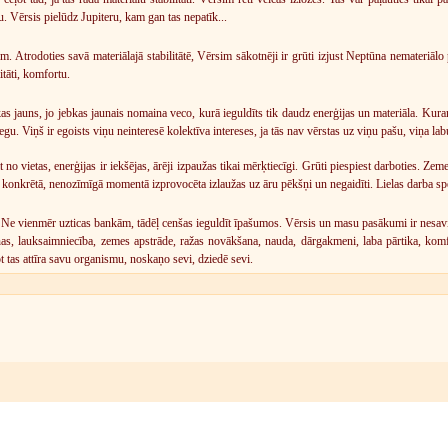
u. Vērsis pielūdz Jupiteru, kam gan tas nepatīk...
 Atrodoties savā materiālajā stabilitātē, Vērsim sākotnēji ir grūti izjust Neptūna nemateriāl
itāti, komfortu.
s jauns, jo jebkas jaunais nomaina veco, kurā ieguldīts tik daudz enerģijas un materiāla. Kur
gu. Viņš ir egoists viņu neinteresē kolektīva intereses, ja tās nav vērstas uz viņu pašu, viņa l
 no vietas, enerģijas ir iekšējas, ārēji izpaužas tikai mērķtiecīgi. Grūti piespiest darboties. Zem
 konkrētā, nenozīmīgā momentā izprovocēta izlaužas uz āru pēkšņi un negaidīti. Lielas darba spēj
 Ne vienmēr uzticas bankām, tādēļ cenšas ieguldīt īpašumos. Vērsis un masu pasākumi ir nesavieno
nas, lauksaimniecība, zemes apstrāde, ražas novākšana, nauda, dārgakmeni, laba pārtika, komf
t tas attīra savu organismu, noskaņo sevi, dziedē sevi.