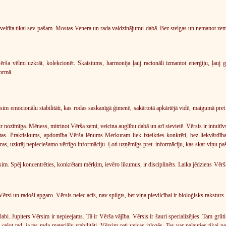
veltīta tikai sev pašam. Mostas Venera un rada valdzinājumu dabā. Bez steigas un nemanot zemi
ērša vēlmi uzkrāt, kolekcionēt. Skaistums, harmonija ļauj racionāli izmantot enerģiju, ļauj g
formā.
im emocionālu stabilitāti, kas rodas saskanīgā ģimenē, sakārtotā apkārtējā vidē, maigumā pre
a ir nozīmīga. Mēness, mitrinot Vērša zemi, veicina auglību dabā un arī sievietē. Vērsis ir intu
as. Praktiskums, apdomība Vērša lēnums Merkuram liek izteikties konkrēti, bez liekvārdības.
atceras, uzkrāj nepieciešamo vērtīgo informāciju. Ļoti uzņēmīgs pret informāciju, kas skar viņu paš
m. Spēj koncentrēties, konkrētam mērķim, ievēro likumus, ir disciplinēts. Laika jēdziens Vērša zī
ērsi un radoši apgaro. Vērsis nelec acīs, nav spilgts, bet viņa pievilcībai ir bioloģisks raksturs.
labi. Jupiters Vērsim ir nepieejams. Tā ir Vērša vājība. Vērsis ir šauri specializējies. Tam grūti
 ceļot tad, ja tas rada materiālu stabilitāti. Vērsim reti veicas izlozēs. Tas var paļauties tika