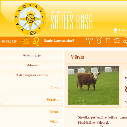
Galve
Saule Lauvas zīmē
06.08.2026
Astroloģija
Vērsis
Stihijas
Astroloģiskās zīmes
V
Auns
»
Vērsis
»
S
d
Dvīņi
»
Sievišķa, pasīva zīme. Stihija – zeme
Vēzis
»
Fiksētā zīme. Valpurģi.