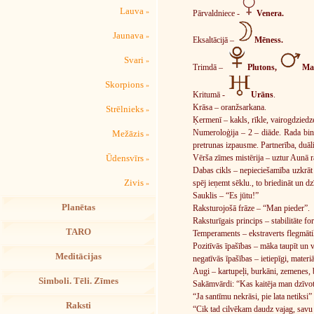
Lauva
»
Pārvaldniece -
Venera.
Jaunava
»
Eksaltācijā –
Mēness.
Svari
»
Trimdā –
Plutons,
Ma
Skorpions
»
Kritumā -
Urāns
.
Krāsa – oranžsarkana.
Strēlnieks
»
Ķermenī – kakls, rīkle, vairogdziedze
Numeroloģija – 2 – diāde. Rada binār
Mežāzis
»
pretrunas izpausme. Partnerība, duāli
Vērša zīmes mistērija – uztur Aunā r
Ūdensvīrs
»
Dabas cikls – nepieciešamība uzkrāt 
Zivis
spēj ieņemt sēklu., to briedināt un dz
»
Sauklis – “Es jūtu!”
Planētas
Raksturojošā frāze – “Man pieder”.
Raksturīgais princips – stabilitāte fo
TARO
Temperaments – ekstraverts flegmāti
Pozitīvās īpašības – māka taupīt un va
Meditācijas
negatīvās īpašības – ietiepīgi, materiā
Augi – kartupeļi, burkāni, zemenes, 
Simboli. Tēli. Zīmes
Sakāmvārdi: “Kas kaitēja man dzīvot.
“Ja santīmu nekrāsi, pie lata netiksi”
Raksti
“Cik tad cilvēkam daudz vajag, savu k