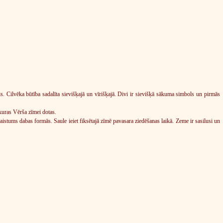
is. Cilvēka būtība sadalīta sievišķajā un vīrišķajā. Divi ir sievišķā sākuma simbols un pirmās
kuras Vērša zīmei dotas.
istums dabas formās. Saule ieiet fiksētajā zīmē pavasara ziedēšanas laikā. Zeme ir sasilusi un