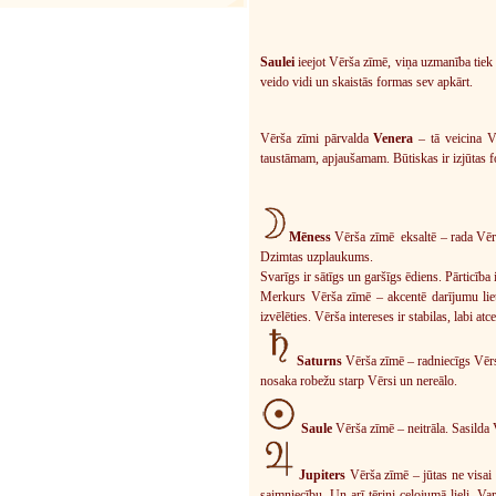
Saulei
ieejot Vērša zīmē, viņa uzmanība tiek 
veido vidi un skaistās formas sev apkārt.
Vērša zīmi pārvalda
Venera
– tā veicina V
taustāmam, apjaušamam. Būtiskas ir izjūtas 
Mēness
Vērša zīmē eksaltē – rada Vērs
Dzimtas uzplaukums.
Svarīgs ir sātīgs un garšīgs ēdiens. Pārticīb
Merkurs Vērša zīmē – akcentē darījumu liet
izvēlēties. Vērša intereses ir stabilas, labi 
Saturns
Vērša zīmē – radniecīgs Vērsi
nosaka robežu starp Vērsi un nereālo.
Saule
Vērša zīmē – neitrāla. Sasilda V
Jupiters
Vērša zīmē – jūtas ne visai 
saimniecību. Un arī tēriņi ceļojumā lieli. Var