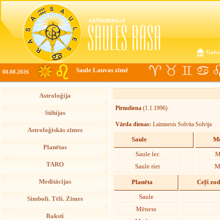
Galve
Saule Lauvas zīmē
08.08.2026
Astroloģija
Pirmdiena
(1.1.1996)
Stihijas
Vārda dienas:
Laimnesis Solvita Solvija
Astroloģiskās zīmes
Saule
Mē
Planētas
Saule lec
M
TARO
Saule riet
M
Meditācijas
Planēta
Ceļš zo
Saule
Simboli. Tēli. Zīmes
Mēness
Raksti