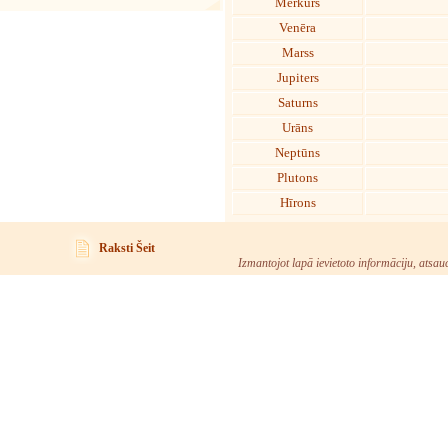
Merkurs
Venēra
Marss
Jupiters
Saturns
Urāns
Neptūns
Plutons
Hīrons
Raksti Šeit
Izmantojot lapā ievietoto informāciju, atsau