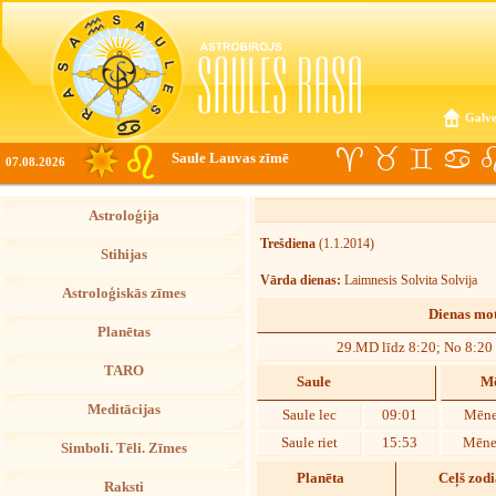
Galve
Saule Lauvas zīmē
07.08.2026
Astroloģija
Trešdiena
(1.1.2014)
Stihijas
Vārda dienas:
Laimnesis Solvita Solvija
Astroloģiskās zīmes
Dienas mot
Planētas
29.MD līdz 8:20; No 8:20
TARO
Saule
Mē
Meditācijas
Saule lec
09:01
Mēne
Saule riet
15:53
Mēnes
Simboli. Tēli. Zīmes
Planēta
Ceļš zod
Raksti