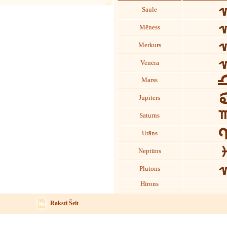
Saule
Mēness
Merkurs
Venēra
Marss
Jupiters
Saturns
Urāns
Neptūns
Plutons
Hīrons
Raksti Šeit