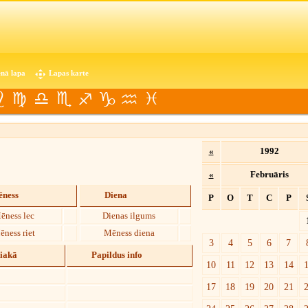
nā lapa
Lapas karte
«
1992
«
Februāris
ness
Diena
P
O
T
C
P
ēness lec
Dienas ilgums
ēness riet
Mēness diena
3
4
5
6
7
diakā
Papildus info
10
11
12
13
14
17
18
19
20
21