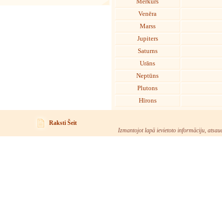
Merkurs
Venēra
Marss
Jupiters
Saturns
Urāns
Neptūns
Plutons
Hīrons
Raksti Šeit
Izmantojot lapā ievietoto informāciju, atsau