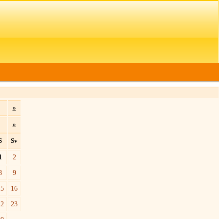
»
»
S
Sv
1
2
8
9
15
16
22
23