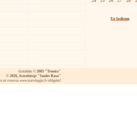
24
25
26
27
28
Uz šodienu
Izstrādāts ©
2005 "Tronics"
©
2026, Astrobirojs "Saules Rasa"
ce uz resursu www.astrologija.lv obligāta!