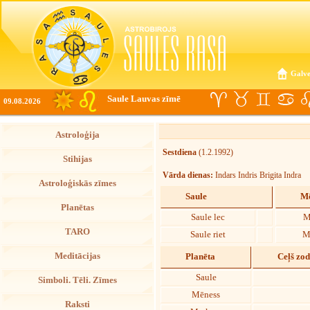
Galve
Saule Lauvas zīmē
09.08.2026
Astroloģija
Sestdiena
(1.2.1992)
Stihijas
Vārda dienas:
Indars Indris Brigita Indra
Astroloģiskās zīmes
Saule
Mē
Planētas
Saule lec
M
TARO
Saule riet
M
Meditācijas
Planēta
Ceļš zo
Saule
Simboli. Tēli. Zīmes
Mēness
Raksti