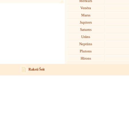
Merkurs
Venēra
Marss
Jupiters
Saturns
Urāns
Neptūns
Plutons
Hīrons
Raksti Šeit