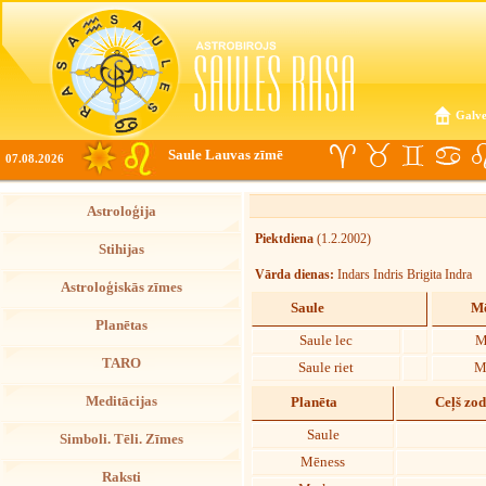
Galve
Saule Lauvas zīmē
07.08.2026
Astroloģija
Piektdiena
(1.2.2002)
Stihijas
Vārda dienas:
Indars Indris Brigita Indra
Astroloģiskās zīmes
Saule
Mē
Planētas
Saule lec
M
TARO
Saule riet
M
Meditācijas
Planēta
Ceļš zo
Saule
Simboli. Tēli. Zīmes
Mēness
Raksti