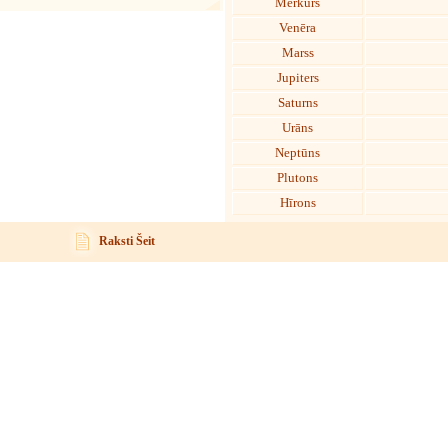
Merkurs
Venēra
Marss
Jupiters
Saturns
Urāns
Neptūns
Plutons
Hīrons
Raksti Šeit