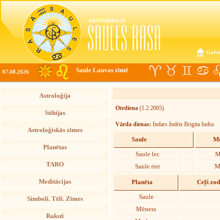
Galve
Saule Lauvas zīmē
07.08.2026
Astroloģija
Otrdiena
(1.2.2005)
Stihijas
Vārda dienas:
Indars Indris Brigita Indra
Astroloģiskās zīmes
Saule
Mē
Planētas
Saule lec
M
TARO
Saule riet
M
Meditācijas
Planēta
Ceļš zo
Saule
Simboli. Tēli. Zīmes
Mēness
Raksti