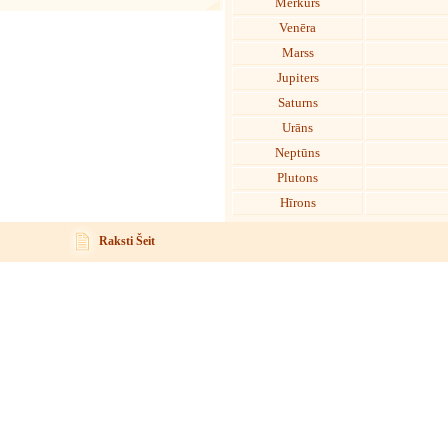
Merkurs
Venēra
Marss
Jupiters
Saturns
Urāns
Neptūns
Plutons
Hīrons
Raksti Šeit