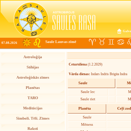
Galve
Saule Lauvas zīmē
07.08.2026
Astroloģija
Ceturtdiena
(1.2.2029)
Stihijas
Vārda dienas:
Indars Indris Brigita Indra
Astroloģiskās zīmes
Saule
Mē
Planētas
Saule lec
M
TARO
Saule riet
M
Meditācijas
Planēta
Ceļš zo
Saule
Simboli. Tēli. Zīmes
Mēness
Raksti