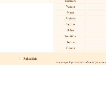
Merkurs
Venēra
Marss
Jupiters
Saturns
Urāns
Neptūns
Plutons
Hīrons
Raksti Šeit
Izmantojot lapā ievietoto informāciju, atsau