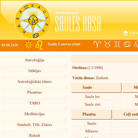
Galve
Saule Lauvas zīmē
09.08.2026
Astroloģija
Otrdiena
(1.5.1990)
Stihijas
Vārda dienas:
Ziedonis
Astroloģiskās zīmes
Saule
Mē
Planētas
Saule lec
M
TARO
Saule riet
M
Meditācijas
Planēta
Ceļš zo
Saule
Simboli. Tēli. Zīmes
Mēness
Raksti