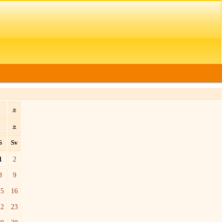
»
»
S
Sv
1
2
8
9
15
16
22
23