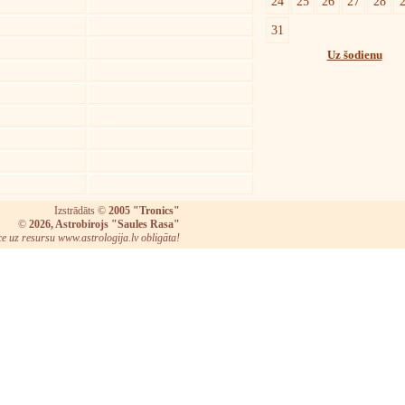
24
25
26
27
28
31
Uz šodienu
Izstrādāts ©
2005 "Tronics"
©
2026, Astrobirojs "Saules Rasa"
ce uz resursu www.astrologija.lv obligāta!