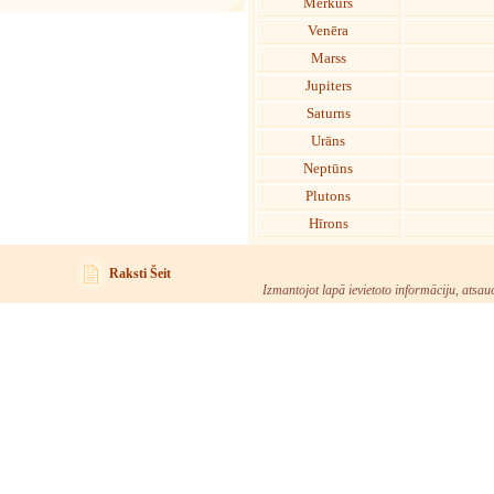
Merkurs
Venēra
Marss
Jupiters
Saturns
Urāns
Neptūns
Plutons
Hīrons
Raksti Šeit
Izmantojot lapā ievietoto informāciju, atsau