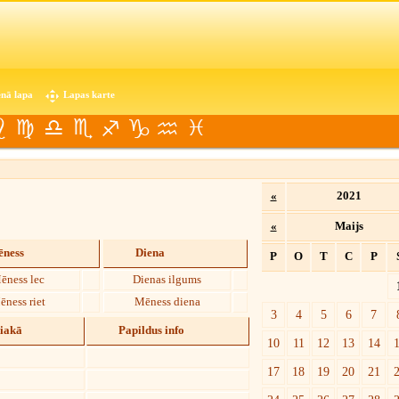
nā lapa
Lapas karte
«
2021
«
Maijs
ness
Diena
P
O
T
C
P
ēness lec
Dienas ilgums
ēness riet
Mēness diena
3
4
5
6
7
diakā
Papildus info
10
11
12
13
14
17
18
19
20
21