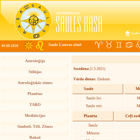
Galve
Saule Lauvas zīmē
09.08.2026
Astroloģija
Sestdiena
(1.5.2021)
Stihijas
Vārda dienas:
Ziedonis
Astroloģiskās zīmes
Saule
Mē
Planētas
Saule lec
M
TARO
Saule riet
M
Meditācijas
Planēta
Ceļš zo
Saule
Simboli. Tēli. Zīmes
Mēness
Raksti