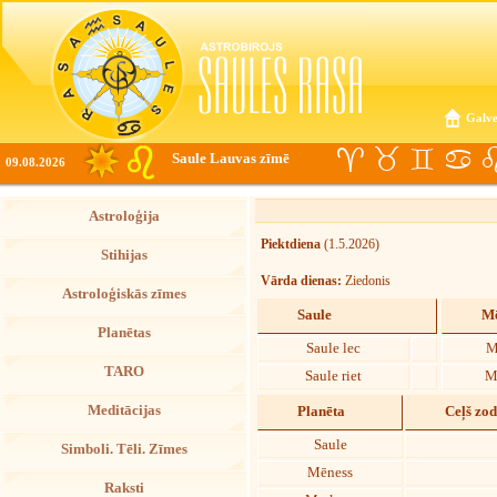
Galve
Saule Lauvas zīmē
09.08.2026
Astroloģija
Piektdiena
(1.5.2026)
Stihijas
Vārda dienas:
Ziedonis
Astroloģiskās zīmes
Saule
Mē
Planētas
Saule lec
M
TARO
Saule riet
M
Meditācijas
Planēta
Ceļš zo
Saule
Simboli. Tēli. Zīmes
Mēness
Raksti