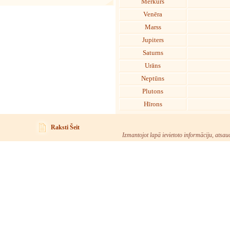
Merkurs
Venēra
Marss
Jupiters
Saturns
Urāns
Neptūns
Plutons
Hīrons
Raksti Šeit
Izmantojot lapā ievietoto informāciju, atsau