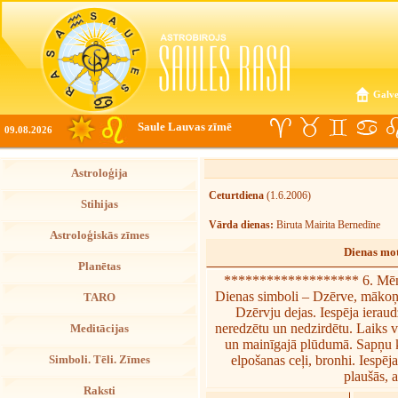
Galve
Saule Lauvas zīmē
09.08.2026
Astroloģija
Ceturtdiena
(1.6.2006)
Stihijas
Vārda dienas:
Biruta Mairita Bernedīne
Astroloģiskās zīmes
Dienas mot
Planētas
******************* 6. Mēn
Dienas simboli – Dzērve, mākoņi.
TARO
Dzērvju dejas. Iespēja ieraud
neredzētu un nedzirdētu. Laiks v
Meditācijas
un mainīgajā plūdumā. Sapņu ķē
elpošanas ceļi, bronhi. Iespēj
Simboli. Tēli. Zīmes
plaušās, 
Raksti