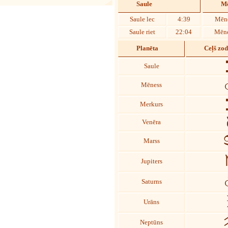
Saule
Mē
Saule lec
4:39
Mēne
Saule riet
22:04
Mēne
Planēta
Ceļš zo
Saule
Mēness
Merkurs
Venēra
Marss
Jupiters
Saturns
Urāns
Neptūns