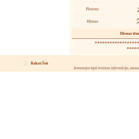
Plutons
Hīrons
Dienas tē
****************** 
*****
Raksti Šeit
Izmantojot lapā ievietoto informāciju, atsau