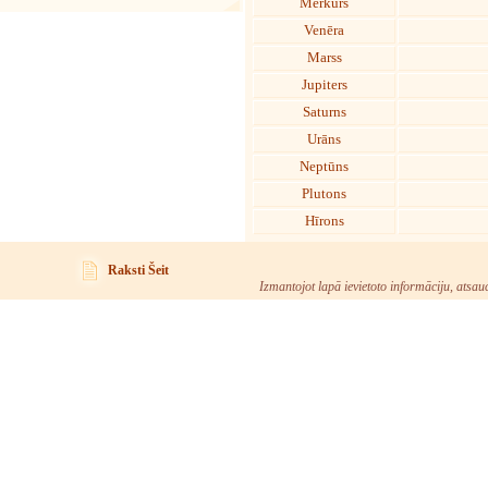
Merkurs
Venēra
Marss
Jupiters
Saturns
Urāns
Neptūns
Plutons
Hīrons
Raksti Šeit
Izmantojot lapā ievietoto informāciju, atsau