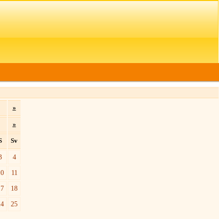
»
»
S
Sv
3
4
10
11
17
18
24
25