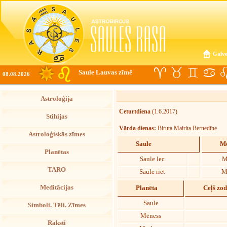
Galve
Saule Lauvas zīmē
08.08.2026
Astroloģija
Ceturtdiena
(1.6.2017)
Stihijas
Vārda dienas:
Biruta Mairita Bernedīne
Astroloģiskās zīmes
Saule
Mē
Planētas
Saule lec
M
TARO
Saule riet
M
Meditācijas
Planēta
Ceļš zo
Saule
Simboli. Tēli. Zīmes
Mēness
Raksti