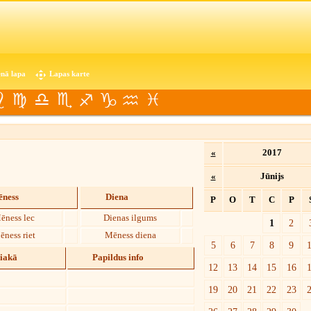
nā lapa
Lapas karte
«
2017
«
Jūnijs
ness
Diena
P
O
T
C
P
ēness lec
Dienas ilgums
1
2
ēness riet
Mēness diena
5
6
7
8
9
diakā
Papildus info
12
13
14
15
16
19
20
21
22
23