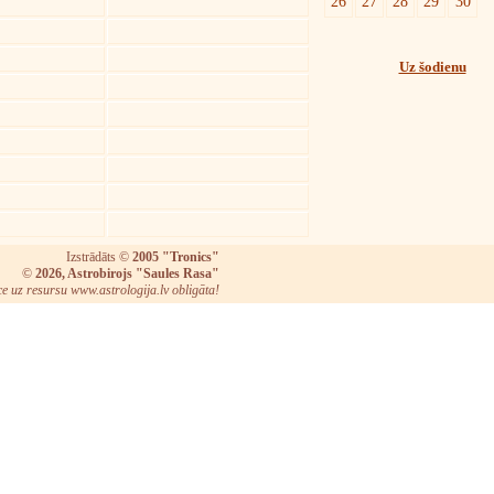
26
27
28
29
30
Uz šodienu
Izstrādāts ©
2005 "Tronics"
©
2026, Astrobirojs "Saules Rasa"
ce uz resursu www.astrologija.lv obligāta!