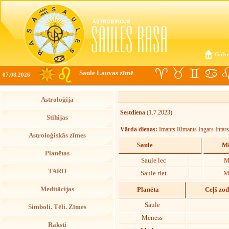
Galve
Saule Lauvas zīmē
07.08.2026
Astroloģija
Sestdiena
(1.7.2023)
Stihijas
Vārda dienas:
Imants Rimants Ingars Intars
Astroloģiskās zīmes
Saule
Mē
Planētas
Saule lec
M
TARO
Saule riet
M
Meditācijas
Planēta
Ceļš zo
Saule
Simboli. Tēli. Zīmes
Mēness
Raksti