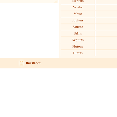
Merkurs
Venēra
Marss
Jupiters
Saturns
Urāns
Neptūns
Plutons
Hīrons
Raksti Šeit