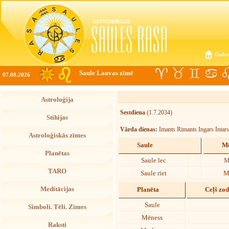
Galve
Saule Lauvas zīmē
07.08.2026
Astroloģija
Sestdiena
(1.7.2034)
Stihijas
Vārda dienas:
Imants Rimants Ingars Intars
Astroloģiskās zīmes
Saule
Mē
Planētas
Saule lec
M
TARO
Saule riet
M
Meditācijas
Planēta
Ceļš zo
Saule
Simboli. Tēli. Zīmes
Mēness
Raksti