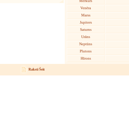
Merkurs
Venēra
Marss
Jupiters
Saturns
Urāns
Neptūns
Plutons
Hīrons
Raksti Šeit