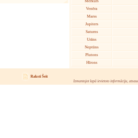
Merkurs
Venēra
Marss
Jupiters
Saturns
Urāns
Neptūns
Plutons
Hīrons
Raksti Šeit
Izmantojot lapā ievietoto informāciju, atsau