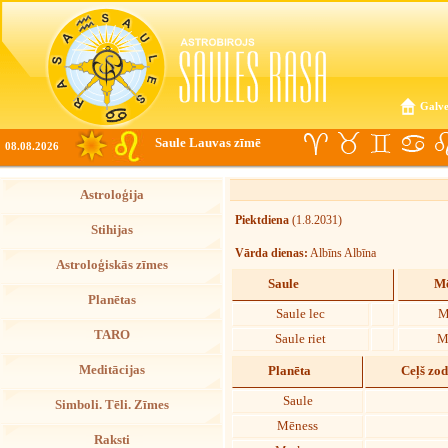
Galve
Saule Lauvas zīmē
08.08.2026
Astroloģija
Piektdiena
(1.8.2031)
Stihijas
Vārda dienas:
Albīns Albīna
Astroloģiskās zīmes
Saule
Mē
Planētas
Saule lec
M
TARO
Saule riet
M
Meditācijas
Planēta
Ceļš zo
Saule
Simboli. Tēli. Zīmes
Mēness
Raksti