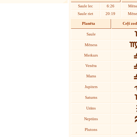
Saule lec
6:26
Mēne
Saule riet
20:19
Mēnes
Planēta
Ceļš zo
Saule
Mēness
Merkurs
Venēra
Marss
Jupiters
Saturns
Urāns
Neptūns
Plutons