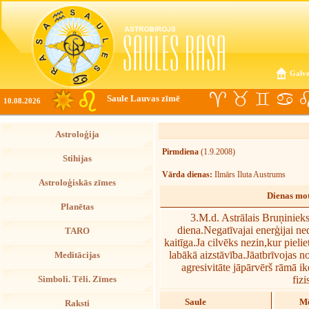
Galve
Saule Lauvas zīmē
10.08.2026
Astroloģija
Pirmdiena
(1.9.2008)
Stihijas
Vārda dienas:
Ilmārs Iluta Austrums
Astroloģiskās zīmes
Dienas mot
Planētas
3.M.d. Astrālais Bruņiniek
diena.Negatīvajai enerģijai ned
TARO
kaitīga.Ja cilvēks nezin,kur pieli
labākā aizstāvība.Jāatbrīvojas n
Meditācijas
agresivitāte jāpārvērš rāmā 
fiz
Simboli. Tēli. Zīmes
Saule
Mē
Raksti