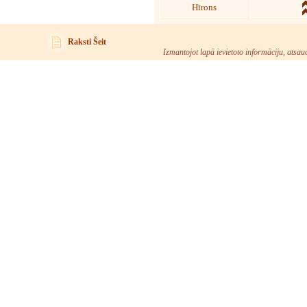
Hīrons
Raksti Šeit
Izmantojot lapā ievietoto informāciju, atsau