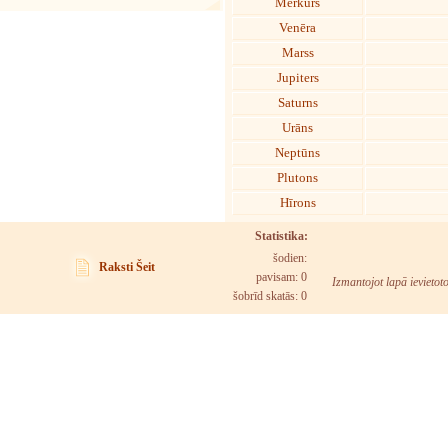
Merkurs
Venēra
Marss
Jupiters
Saturns
Urāns
Neptūns
Plutons
Hīrons
Statistika:
šodien:
Raksti Šeit
pavisam: 0
Izmantojot lapā ievietot
šobrīd skatās:
0