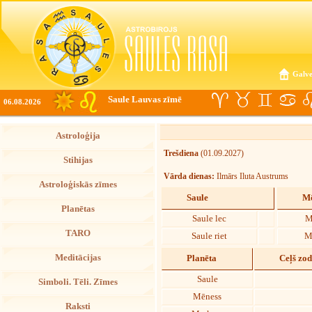
Galve
Saule Lauvas zīmē
06.08.2026
Astroloģija
Trešdiena
(01.09.2027)
Stihijas
Vārda dienas:
Ilmārs Iluta Austrums
Astroloģiskās zīmes
Saule
Mē
Planētas
Saule lec
M
TARO
Saule riet
M
Meditācijas
Planēta
Ceļš zo
Saule
Simboli. Tēli. Zīmes
Mēness
Raksti