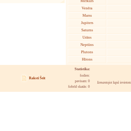
Merkurs
Venēra
Marss
Jupiters
Saturns
Urāns
Neptūns
Plutons
Hīrons
Statistika:
šodien:
Raksti Šeit
pavisam: 0
Izmantojot lapā ievietot
šobrīd skatās:
0