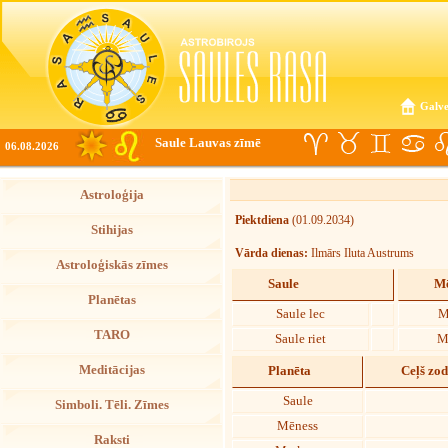
Galve
Saule Lauvas zīmē
06.08.2026
Astroloģija
Piektdiena
(01.09.2034)
Stihijas
Vārda dienas:
Ilmārs Iluta Austrums
Astroloģiskās zīmes
Saule
Mē
Planētas
Saule lec
M
TARO
Saule riet
M
Meditācijas
Planēta
Ceļš zo
Saule
Simboli. Tēli. Zīmes
Mēness
Raksti