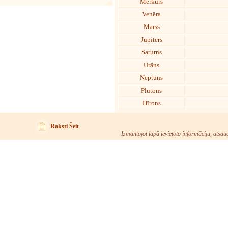
Merkurs
Venēra
Marss
Jupiters
Saturns
Urāns
Neptūns
Plutons
Hīrons
Raksti Šeit
Izmantojot lapā ievietoto informāciju, atsau