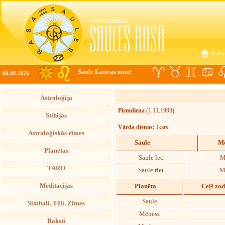
Galve
Saule Lauvas zīmē
08.08.2026
Astroloģija
Pirmdiena
(1.11.1993)
Stihijas
Vārda dienas:
Ikars
Astroloģiskās zīmes
Saule
Mē
Planētas
Saule lec
M
TARO
Saule riet
M
Meditācijas
Planēta
Ceļš zo
Saule
Simboli. Tēli. Zīmes
Mēness
Raksti