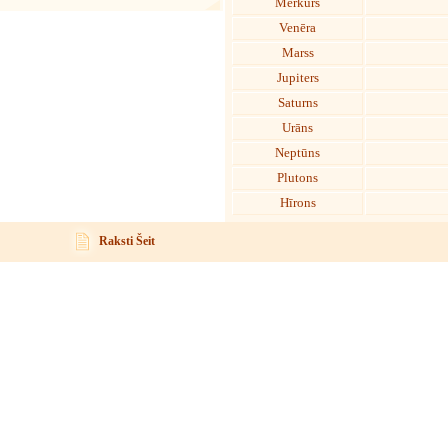
Merkurs
Venēra
Marss
Jupiters
Saturns
Urāns
Neptūns
Plutons
Hīrons
Raksti Šeit