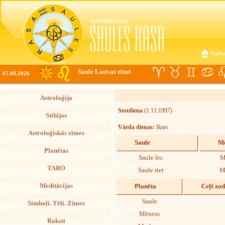
Galve
Saule Lauvas zīmē
07.08.2026
Astroloģija
Sestdiena
(1.11.1997)
Stihijas
Vārda dienas:
Ikars
Astroloģiskās zīmes
Saule
Mē
Planētas
Saule lec
M
TARO
Saule riet
M
Meditācijas
Planēta
Ceļš zo
Saule
Simboli. Tēli. Zīmes
Mēness
Raksti