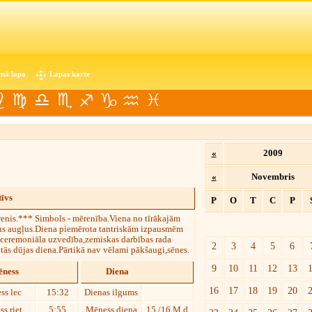
nā lapa
Lapas karte
«
2009
«
Novembris
īvs
P
O
T
C
P
enis.*** Simbols - mērenība.Viena no tīrākajām
us augļus.Diena piemērota tantriskām izpausmēm
zceremoniāla uzvedība,zemiskas darbības rada
2
3
4
5
6
tās dūjas diena.Pārtikā nav vēlami pākšaugi,sēnes.
9
10
11
12
13
ness
Diena
16
17
18
19
20
ss lec
15:32
Dienas ilgums
s riet
5:55
Mēness diena
15./16.M.d.