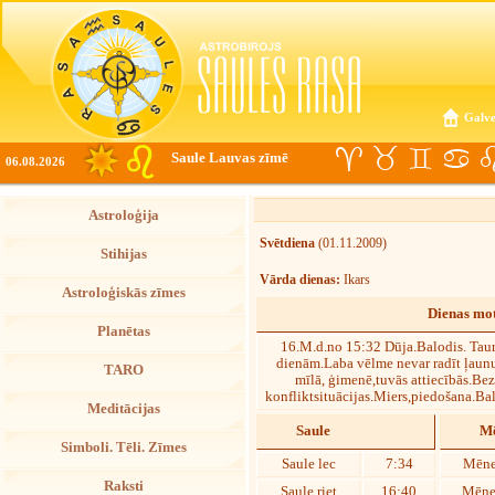
Galve
Saule Lauvas zīmē
06.08.2026
Astroloģija
Svētdiena
(01.11.2009)
Stihijas
Vārda dienas:
Ikars
Astroloģiskās zīmes
Dienas mot
Planētas
16.M.d.no 15:32 Dūja.Balodis. Taur
dienām.Laba vēlme nevar radīt ļaun
TARO
mīlā, ģimenē,tuvās attiecībās.Be
konfliktsituācijas.Miers,piedošana.Bal
Meditācijas
Saule
Mē
Simboli. Tēli. Zīmes
Saule lec
7:34
Mēne
Raksti
Saule riet
16:40
Mēnes