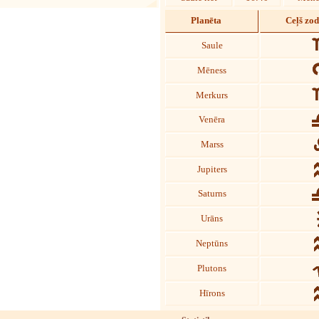
Planēta
Ceļš zo
Saule
Mēness
Merkurs
Venēra
Marss
Jupiters
Saturns
Urāns
Neptūns
Plutons
Hīrons