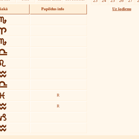
23
24
25
26
27
diakā
Papildus info
Uz šodienu
R
R