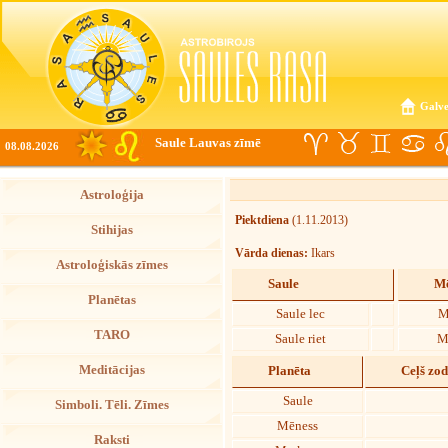
Galve
Saule Lauvas zīmē
08.08.2026
Astroloģija
Piektdiena
(1.11.2013)
Stihijas
Vārda dienas:
Ikars
Astroloģiskās zīmes
Saule
Mē
Planētas
Saule lec
M
TARO
Saule riet
M
Meditācijas
Planēta
Ceļš zo
Saule
Simboli. Tēli. Zīmes
Mēness
Raksti