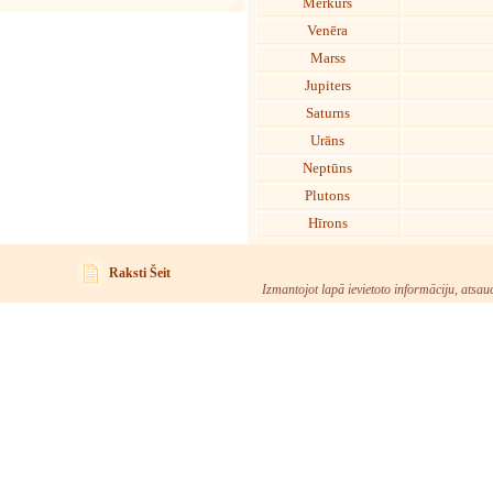
Merkurs
Venēra
Marss
Jupiters
Saturns
Urāns
Neptūns
Plutons
Hīrons
Raksti Šeit
Izmantojot lapā ievietoto informāciju, atsau