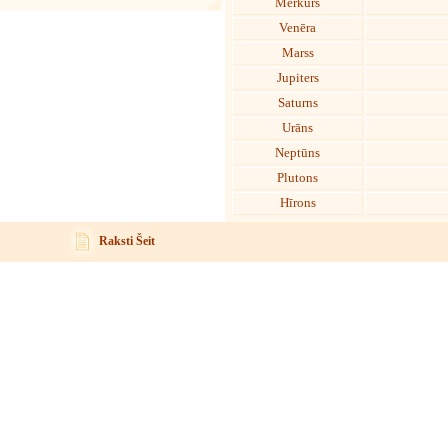
Merkurs
Venēra
Marss
Jupiters
Saturns
Urāns
Neptūns
Plutons
Hīrons
Raksti Šeit