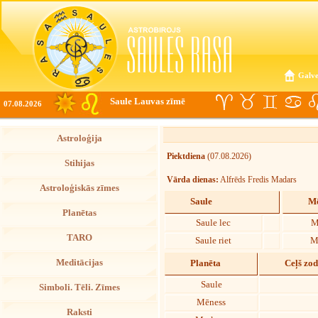
Galve
Saule Lauvas zīmē
07.08.2026
Astroloģija
Piektdiena
(07.08.2026)
Stihijas
Vārda dienas:
Alfrēds Fredis Madars
Astroloģiskās zīmes
Saule
Mē
Planētas
Saule lec
M
TARO
Saule riet
M
Meditācijas
Planēta
Ceļš zo
Saule
Simboli. Tēli. Zīmes
Mēness
Raksti