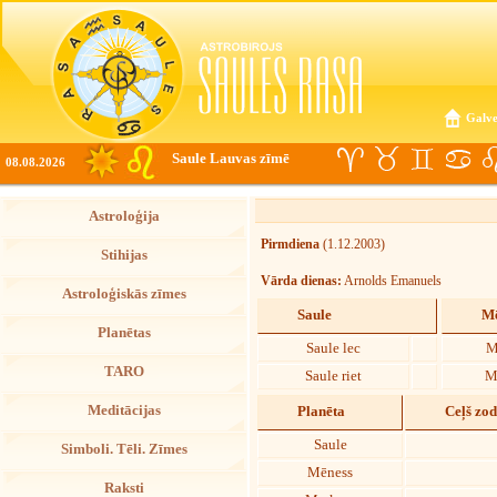
Galve
Saule Lauvas zīmē
08.08.2026
Astroloģija
Pirmdiena
(1.12.2003)
Stihijas
Vārda dienas:
Arnolds Emanuels
Astroloģiskās zīmes
Saule
Mē
Planētas
Saule lec
M
TARO
Saule riet
M
Meditācijas
Planēta
Ceļš zo
Saule
Simboli. Tēli. Zīmes
Mēness
Raksti