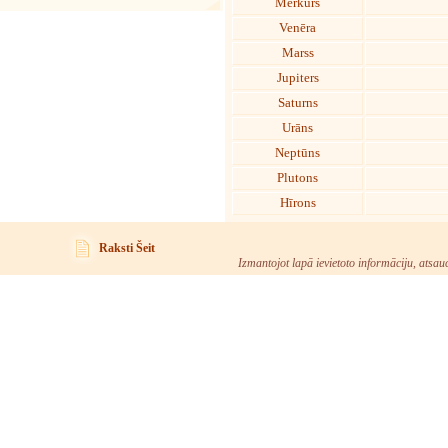
Merkurs
Venēra
Marss
Jupiters
Saturns
Urāns
Neptūns
Plutons
Hīrons
Raksti Šeit
Izmantojot lapā ievietoto informāciju, atsau