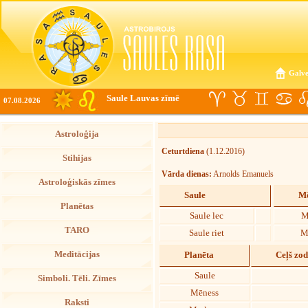
Galve
Saule Lauvas zīmē
07.08.2026
Astroloģija
Ceturtdiena
(1.12.2016)
Stihijas
Vārda dienas:
Arnolds Emanuels
Astroloģiskās zīmes
Saule
Mē
Planētas
Saule lec
M
TARO
Saule riet
M
Meditācijas
Planēta
Ceļš zo
Saule
Simboli. Tēli. Zīmes
Mēness
Raksti