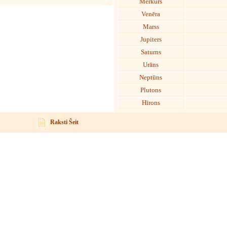
Merkurs
Venēra
Marss
Jupiters
Saturns
Urāns
Neptūns
Plutons
Hīrons
Raksti Šeit