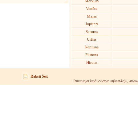
Merkurs
Venēra
Marss
Jupiters
Saturns
Urāns
Neptūns
Plutons
Hīrons
Raksti Šeit
Izmantojot lapā ievietoto informāciju, atsau