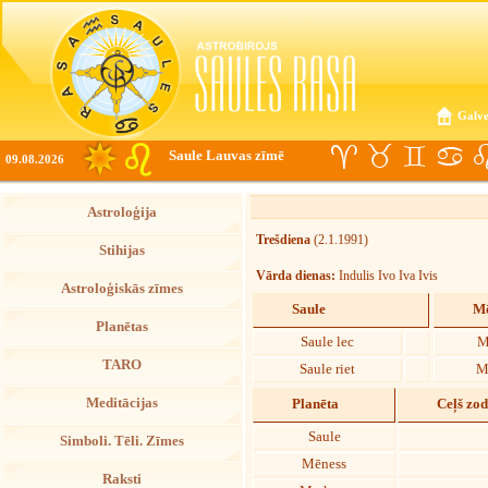
Galve
Saule Lauvas zīmē
09.08.2026
Astroloģija
Trešdiena
(2.1.1991)
Stihijas
Vārda dienas:
Indulis Ivo Iva Ivis
Astroloģiskās zīmes
Saule
Mē
Planētas
Saule lec
M
TARO
Saule riet
M
Meditācijas
Planēta
Ceļš zo
Saule
Simboli. Tēli. Zīmes
Mēness
Raksti