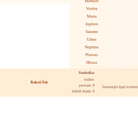
Merkurs
Venēra
Marss
Jupiters
Saturns
Urāns
Neptūns
Plutons
Hīrons
Statistika:
šodien:
Raksti Šeit
pavisam: 0
Izmantojot lapā ievietot
šobrīd skatās:
0