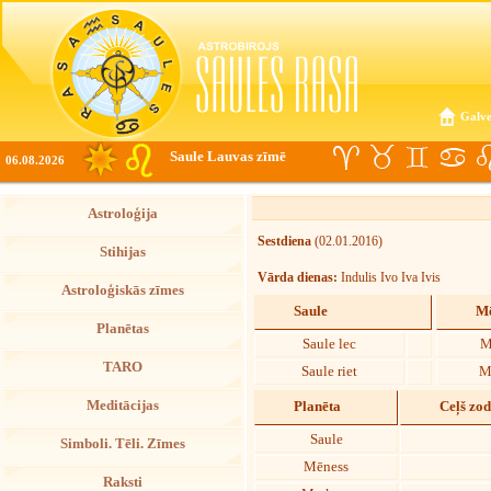
Galve
Saule Lauvas zīmē
06.08.2026
Astroloģija
Sestdiena
(02.01.2016)
Stihijas
Vārda dienas:
Indulis Ivo Iva Ivis
Astroloģiskās zīmes
Saule
Mē
Planētas
Saule lec
M
TARO
Saule riet
M
Meditācijas
Planēta
Ceļš zo
Saule
Simboli. Tēli. Zīmes
Mēness
Raksti