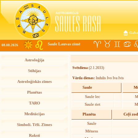
Galve
Saule Lauvas zīmē
08.08.2026
Astroloģija
Svētdiena
(2.1.2033)
Stihijas
Vārda dienas:
Indulis Ivo Iva Ivis
Astroloģiskās zīmes
Saule
Mē
Planētas
Saule lec
M
TARO
Saule riet
M
Meditācijas
Planēta
Ceļš zo
Saule
Simboli. Tēli. Zīmes
Mēness
Raksti