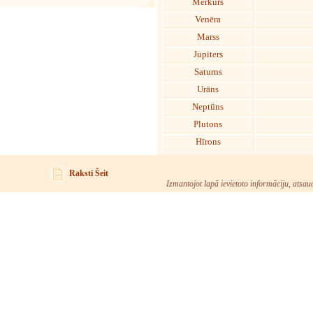
Merkurs
Venēra
Marss
Jupiters
Saturns
Urāns
Neptūns
Plutons
Hīrons
Raksti Šeit
Izmantojot lapā ievietoto informāciju, atsau