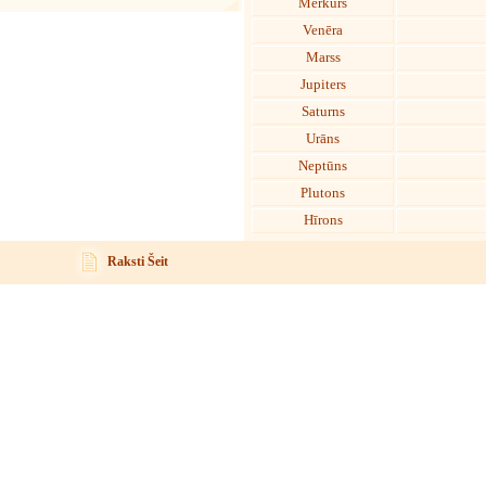
Merkurs
Venēra
Marss
Jupiters
Saturns
Urāns
Neptūns
Plutons
Hīrons
Raksti Šeit