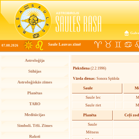
Galve
Saule Lauvas zīmē
07.08.2026
Astroloģija
Piektdiena
(2.2.1996)
Stihijas
Vārda dienas:
Sonora Spīdola
Astroloģiskās zīmes
Saule
Mē
Planētas
Saule lec
M
TARO
Saule riet
M
Meditācijas
Planēta
Ceļš zo
Saule
Simboli. Tēli. Zīmes
Mēness
Raksti