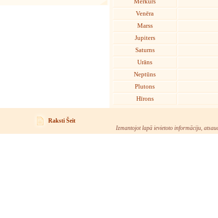
Merkurs
Venēra
Marss
Jupiters
Saturns
Urāns
Neptūns
Plutons
Hīrons
Raksti Šeit
Izmantojot lapā ievietoto informāciju, atsau