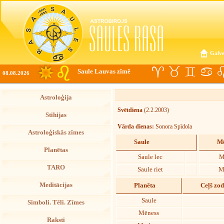
Galve
Saule Lauvas zīmē
08.08.2026
Astroloģija
Svētdiena
(2.2.2003)
Stihijas
Vārda dienas:
Sonora Spīdola
Astroloģiskās zīmes
Saule
Mē
Planētas
Saule lec
M
TARO
Saule riet
M
Meditācijas
Planēta
Ceļš zo
Saule
Simboli. Tēli. Zīmes
Mēness
Raksti