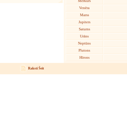
Merkurs
Venēra
Marss
Jupiters
Saturns
Urāns
Neptūns
Plutons
Hīrons
Raksti Šeit