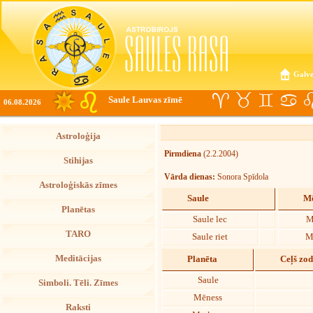
Galve
Saule Lauvas zīmē
06.08.2026
Astroloģija
Pirmdiena
(2.2.2004)
Stihijas
Vārda dienas:
Sonora Spīdola
Astroloģiskās zīmes
Saule
Mē
Planētas
Saule lec
M
TARO
Saule riet
M
Meditācijas
Planēta
Ceļš zo
Saule
Simboli. Tēli. Zīmes
Mēness
Raksti