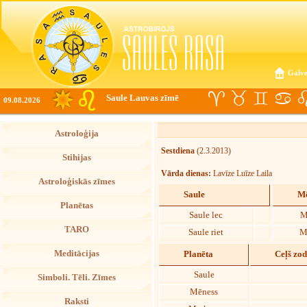
Galve
Saule Lauvas zīmē
09.08.2026
Astroloģija
Sestdiena
(2.3.2013)
Stihijas
Vārda dienas:
Lavīze Luīze Laila
Astroloģiskās zīmes
Saule
Mē
Planētas
Saule lec
M
TARO
Saule riet
M
Meditācijas
Planēta
Ceļš zo
Saule
Simboli. Tēli. Zīmes
Mēness
Raksti