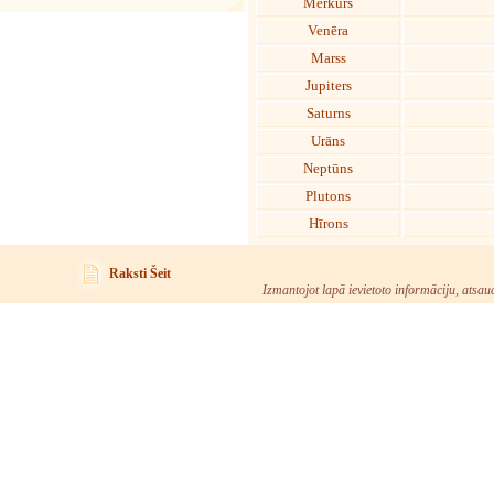
Merkurs
Venēra
Marss
Jupiters
Saturns
Urāns
Neptūns
Plutons
Hīrons
Raksti Šeit
Izmantojot lapā ievietoto informāciju, atsau