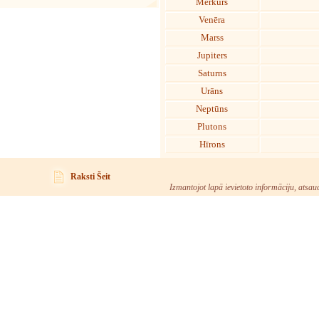
Merkurs
Venēra
Marss
Jupiters
Saturns
Urāns
Neptūns
Plutons
Hīrons
Raksti Šeit
Izmantojot lapā ievietoto informāciju, atsau