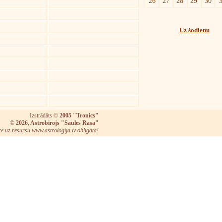
26
27
28
29
30
Uz šodienu
Izstrādāts ©
2005 "Tronics"
©
2026, Astrobirojs "Saules Rasa"
ce uz resursu www.astrologija.lv obligāta!