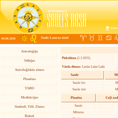
Galve
Saule Lauvas zīmē
09.08.2026
Astroloģija
Piektdiena
(2.3.2035)
Stihijas
Vārda dienas:
Lavīze Luīze Laila
Astroloģiskās zīmes
Saule
Mē
Planētas
Saule lec
M
TARO
Saule riet
M
Meditācijas
Planēta
Ceļš zo
Saule
Simboli. Tēli. Zīmes
Mēness
Raksti