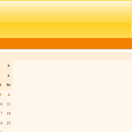
»
»
S
Sv
3
4
10
11
17
18
24
25