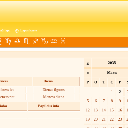
nā lapa
Lapas karte
«
2035
«
Marts
ness
Diena
P
O
T
C
P
ēness lec
Dienas ilgums
1
2
ēness riet
Mēness diena
5
6
7
8
9
diakā
Papildus info
12
13
14
15
16
19
20
21
22
23