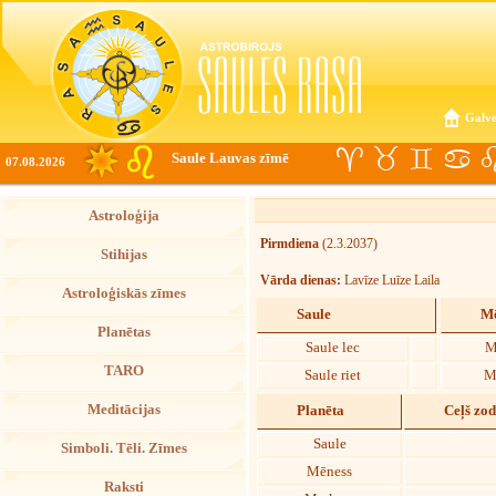
Galve
Saule Lauvas zīmē
07.08.2026
Astroloģija
Pirmdiena
(2.3.2037)
Stihijas
Vārda dienas:
Lavīze Luīze Laila
Astroloģiskās zīmes
Saule
Mē
Planētas
Saule lec
M
TARO
Saule riet
M
Meditācijas
Planēta
Ceļš zo
Saule
Simboli. Tēli. Zīmes
Mēness
Raksti