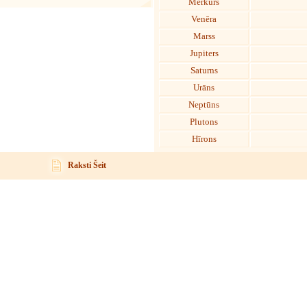
Merkurs
Venēra
Marss
Jupiters
Saturns
Urāns
Neptūns
Plutons
Hīrons
Raksti Šeit