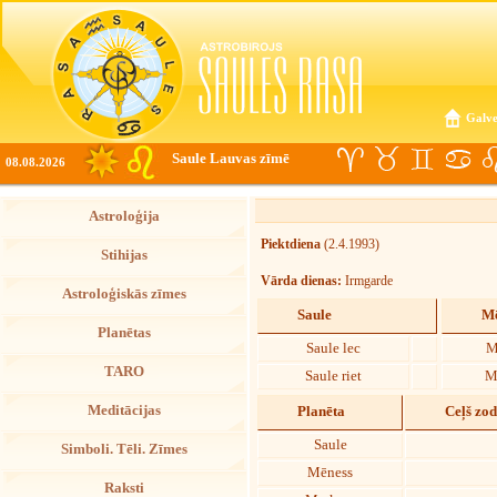
Galve
Saule Lauvas zīmē
08.08.2026
Astroloģija
Piektdiena
(2.4.1993)
Stihijas
Vārda dienas:
Irmgarde
Astroloģiskās zīmes
Saule
Mē
Planētas
Saule lec
M
TARO
Saule riet
M
Meditācijas
Planēta
Ceļš zo
Saule
Simboli. Tēli. Zīmes
Mēness
Raksti