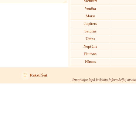
Merkurs
Venēra
Marss
Jupiters
Saturns
Urāns
Neptūns
Plutons
Hīrons
Raksti Šeit
Izmantojot lapā ievietoto informāciju, atsau