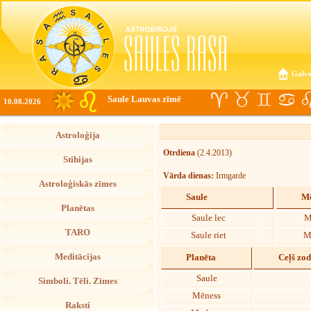
Galve
Saule Lauvas zīmē
10.08.2026
Astroloģija
Otrdiena
(2.4.2013)
Stihijas
Vārda dienas:
Irmgarde
Astroloģiskās zīmes
Saule
Mē
Planētas
Saule lec
M
TARO
Saule riet
M
Meditācijas
Planēta
Ceļš zo
Saule
Simboli. Tēli. Zīmes
Mēness
Raksti