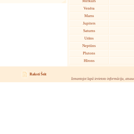
Merkurs
Venēra
Marss
Jupiters
Saturns
Urāns
Neptūns
Plutons
Hīrons
Raksti Šeit
Izmantojot lapā ievietoto informāciju, atsau