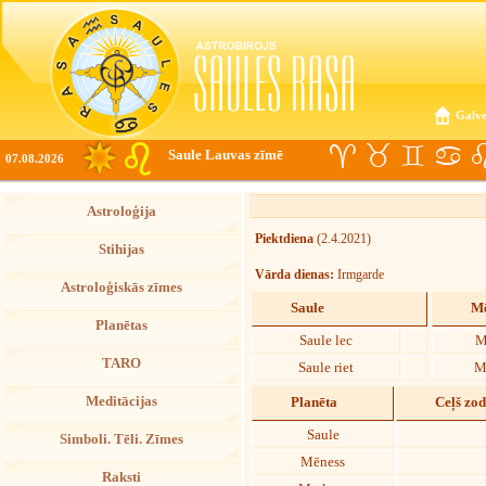
Galve
Saule Lauvas zīmē
07.08.2026
Astroloģija
Piektdiena
(2.4.2021)
Stihijas
Vārda dienas:
Irmgarde
Astroloģiskās zīmes
Saule
Mē
Planētas
Saule lec
M
TARO
Saule riet
M
Meditācijas
Planēta
Ceļš zo
Saule
Simboli. Tēli. Zīmes
Mēness
Raksti