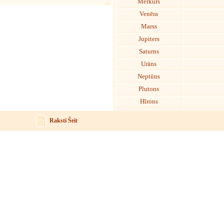
Merkurs
Venēra
Marss
Jupiters
Saturns
Urāns
Neptūns
Plutons
Hīrons
Raksti Šeit