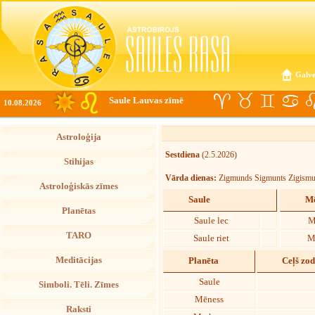
Galve
Saule Lauvas zīmē
10.08.2026
Astroloģija
Sestdiena
(2.5.2026)
Stihijas
Vārda dienas:
Zigmunds Sigmunts Zigism
Astroloģiskās zīmes
Saule
Mē
Planētas
Saule lec
M
TARO
Saule riet
M
Meditācijas
Planēta
Ceļš zo
Saule
Simboli. Tēli. Zīmes
Mēness
Raksti