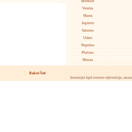
Merkurs
Venēra
Marss
Jupiters
Saturns
Urāns
Neptūns
Plutons
Hīrons
Raksti Šeit
Izmantojot lapā ievietoto informāciju, atsau