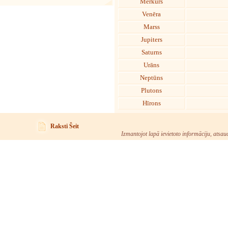
Merkurs
Venēra
Marss
Jupiters
Saturns
Urāns
Neptūns
Plutons
Hīrons
Raksti Šeit
Izmantojot lapā ievietoto informāciju, atsau