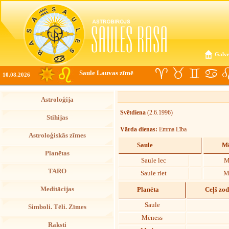
Galve
Saule Lauvas zīmē
10.08.2026
Astroloģija
Svētdiena
(2.6.1996)
Stihijas
Vārda dienas:
Emma Lība
Astroloģiskās zīmes
Saule
Mē
Planētas
Saule lec
M
TARO
Saule riet
M
Meditācijas
Planēta
Ceļš zo
Saule
Simboli. Tēli. Zīmes
Mēness
Raksti