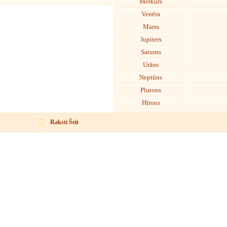
Merkurs
Venēra
Marss
Jupiters
Saturns
Urāns
Neptūns
Plutons
Hīrons
Raksti Šeit