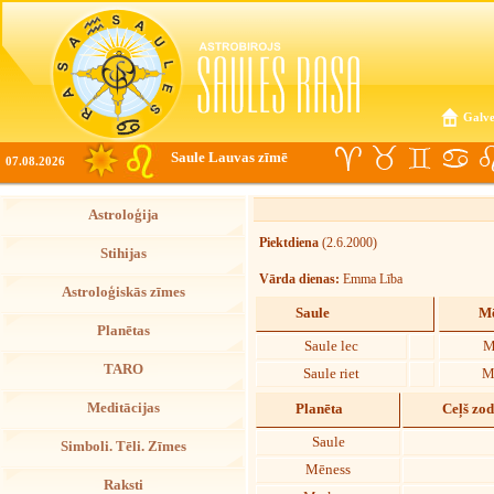
Galve
Saule Lauvas zīmē
07.08.2026
Astroloģija
Piektdiena
(2.6.2000)
Stihijas
Vārda dienas:
Emma Lība
Astroloģiskās zīmes
Saule
Mē
Planētas
Saule lec
M
TARO
Saule riet
M
Meditācijas
Planēta
Ceļš zo
Saule
Simboli. Tēli. Zīmes
Mēness
Raksti