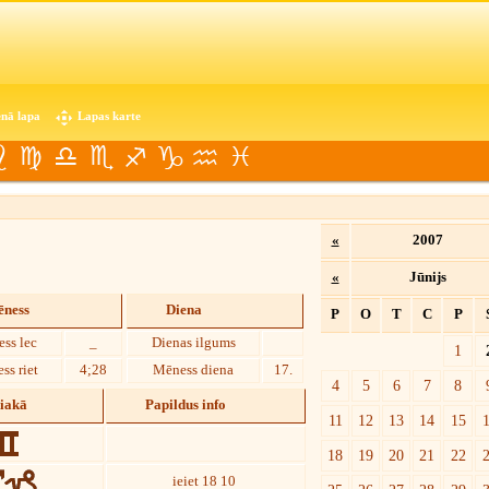
nā lapa
Lapas karte
«
2007
«
Jūnijs
ness
Diena
P
O
T
C
P
ss lec
_
Dienas ilgums
1
ss riet
4;28
Mēness diena
17.
4
5
6
7
8
diakā
Papildus info
11
12
13
14
15
18
19
20
21
22
ieiet 18 10