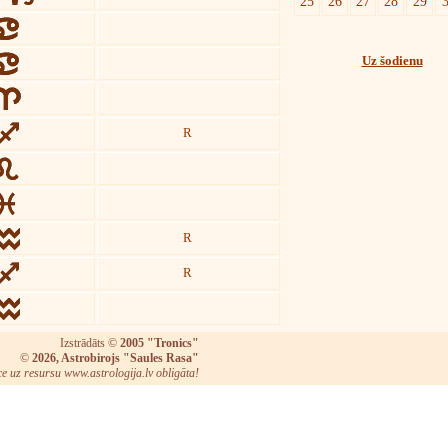
25
26
27
28
29
Uz šodienu
R
R
R
Izstrādāts ©
2005 "Tronics"
©
2026, Astrobirojs "Saules Rasa"
ce uz resursu www.astrologija.lv obligāta!