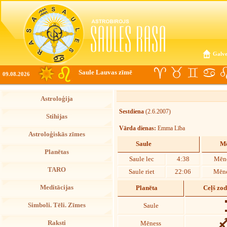
Galve
Saule Lauvas zīmē
09.08.2026
Astroloģija
Sestdiena
(2.6.2007)
Stihijas
Vārda dienas:
Emma Lība
Astroloģiskās zīmes
Saule
Mē
Planētas
Saule lec
4:38
Mēne
TARO
Saule riet
22:06
Mēne
Meditācijas
Planēta
Ceļš zo
Simboli. Tēli. Zīmes
Saule
Raksti
Mēness