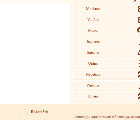
Merkurs
Venēra
Marss
Jupiters
Saturns
Urāns
Neptūns
Plutons
Hīrons
Raksti Šeit
Izmantojot lapā ievietoto informāciju, atsau