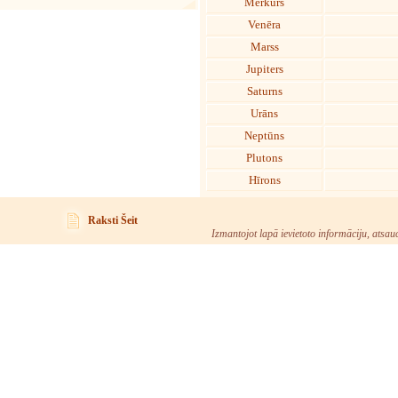
Merkurs
Venēra
Marss
Jupiters
Saturns
Urāns
Neptūns
Plutons
Hīrons
Raksti Šeit
Izmantojot lapā ievietoto informāciju, atsau