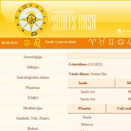
Galve
Saule Lauvas zīmē
08.08.2026
Astroloģija
Ceturtdiena
(2.6.2022)
Stihijas
Vārda dienas:
Emma Lība
Astroloģiskās zīmes
Saule
Mē
Planētas
Saule lec
M
TARO
Saule riet
M
Meditācijas
Planēta
Ceļš zo
Saule
Simboli. Tēli. Zīmes
Mēness
Raksti